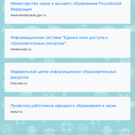
Министерство науки и высшего образования Российской
Федерации
www.minobrnauki.gov.ru
Информационная система "Единое окно доступа к
образовательным ресурсам"
window.edu.ru
Федеральный центр информационно-образовательных
ресурсов
fcior.edu.ru
Профсоюз работников народного образования и науки
eseur.ru