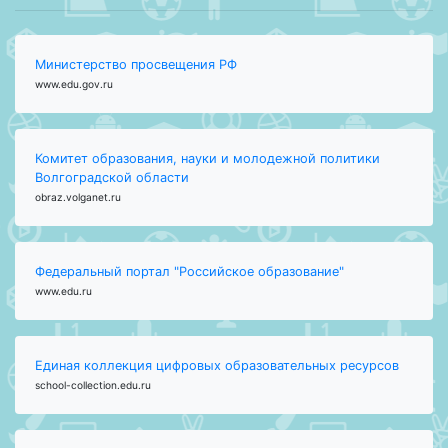
Министерство просвещения РФ
www.edu.gov.ru
Комитет образования, науки и молодежной политики
Волгоградской области
obraz.volganet.ru
Федеральный портал "Российское образование"
www.edu.ru
Единая коллекция цифровых образовательных ресурсов
school-collection.edu.ru