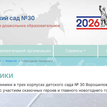
кий сад №30
 дошкольное образовательное
азовательной организации
Сервисы
0
Новости
Новогодние праздники
ники
енники в трех корпусах детского сада № 30 Ворошилов
участием сказочных героев и главного новогоднего г