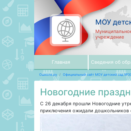
МОУ детс
Муниципальное
учреждение
Главная
Сведения об обр
Ошколе.ру
Официальный сайт МОУ детский сад №3
Новогодние празд
С 26 декабря прошли Новогодние утр
приключения ожидали дошкольников с 